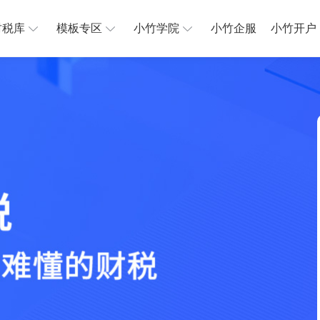
财税库
模板专区
小竹学院
小竹企服
小竹开户