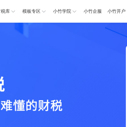
财税库
模板专区
小竹学院
小竹企服
小竹开户