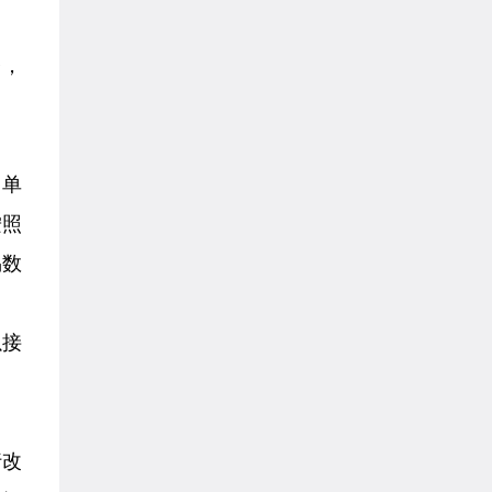
台，
用单
按照
易数
以接
行改