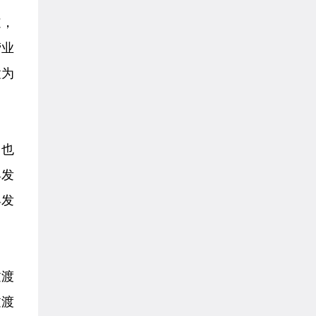
道，
营业
置为
，也
具发
具发
过渡
过渡