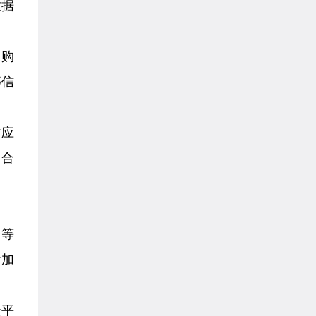
数据
当购
等信
对应
、合
台等
付加
企平