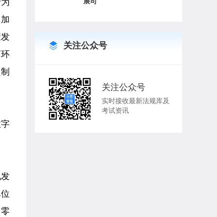
行为
展司
用加
康发
关注公众号
商环
定制
关注公众号
实时接收最新法规库及
考试资讯
数字
电发
单位
、零