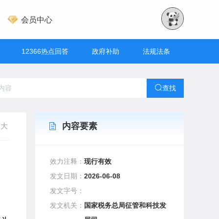
会员中心
12366热点回答
政府补助
法规法条
查找
内容要素
大
效力注释：
现行有效
发文日期：
2026-06-08
发文字号：
发文机关：
国家税务总局征管和科技发