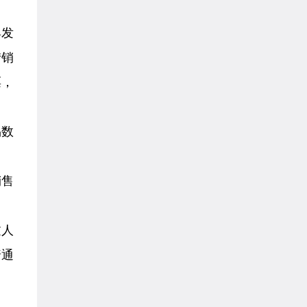
具发
“销
票，
易数
销售
过人
普通