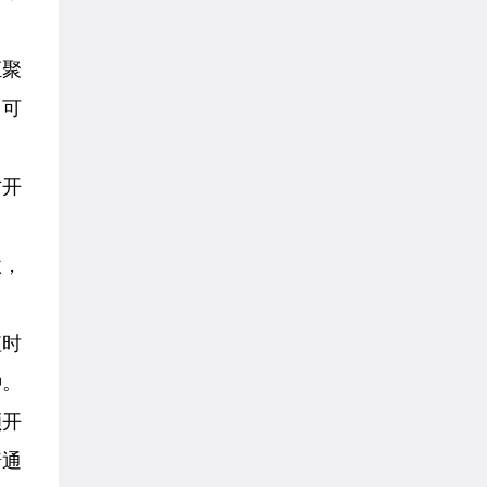
汇聚
甲可
方开
款，
值时
种。
额开
普通