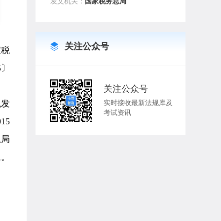
发文机关：
国家税务总局
关注公众号
家税
5〕
关注公众号
税发
实时接收最新法规库及
考试资讯
15
总局
止。