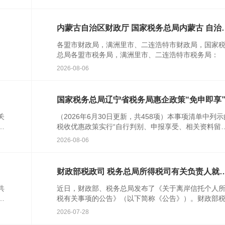
告》（财
内蒙古自治区财政厅 国家税务总局内蒙古 自治
税务局关于确定内蒙古自治区注册税务师协会
各盟市财政局，满洲里市、二连浩特市财政局，国家
三户非营利组织免税资格的通知
总局各盟市税务局，满洲里市、二连浩特市税务局
根据《中华人民共和国企业所得税法》第二十六条、
2026-08-06
华人民共和
国家税务总局辽宁省税务局惠企政策“免申即享
项清单（第七批）
关
（2026年6月30日更新，共458项）本事项清单中列示
免
税收优惠政策实行“自行判别、申报享受、相关资料留
等
备查”的方式办理，纳税人、缴费人无需主动提出申请
2026-08-06
无
财政部税政司 税务总局所得税司有关负责人就
岸信托个人所得税有关事项答记者问
共
近日，财政部、税务总局发布了《关于离岸信托个人
信
税有关事项的公告》（以下简称《公告》）。财政部
离
司、税务总局所得税司有关负责人就此回答了记者提
2026-07-28
一、《公告