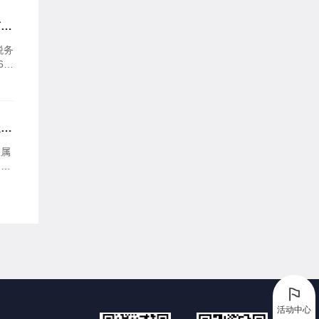
有关
税务
6年
离岸
处理
直属
定》
国务
活动中心