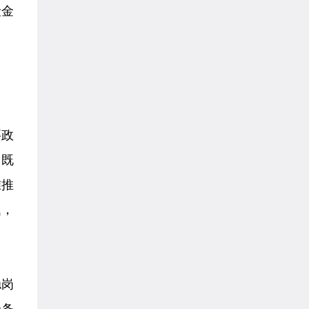
险金
要政
，既
准推
题，
稳岗