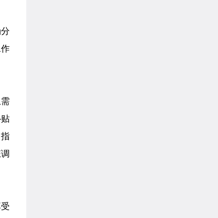
确分
工作
急需
补贴
）指
态调
享受