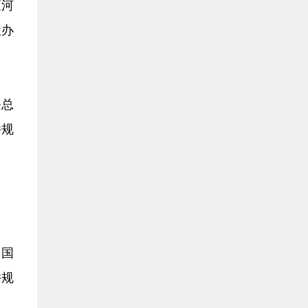
《河
社办
务总
件规
 国
件规