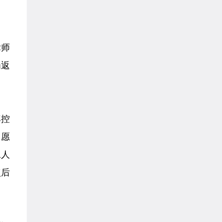
律师
岗返
率控
自愿
工人
点后