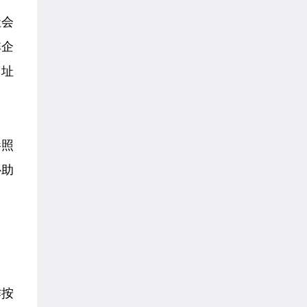
社会
非企
址
参照
补助
作按